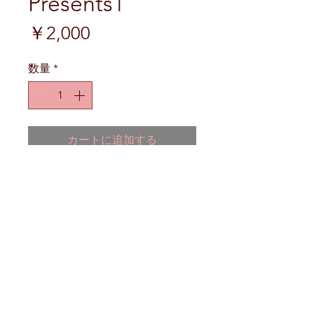
Presents1
価
￥2,000
格
数量
*
カートに追加する
B5変形判　64ページ 上製本
©ARUMAJIRO SHOBOU,PUBLISHERS
会社情報
〒942-1354 新潟県十日町市福島1560
電話
025-594-7210
FAX
025-333-0662