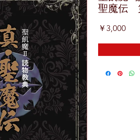
聖魔伝 
価
￥3,000
格