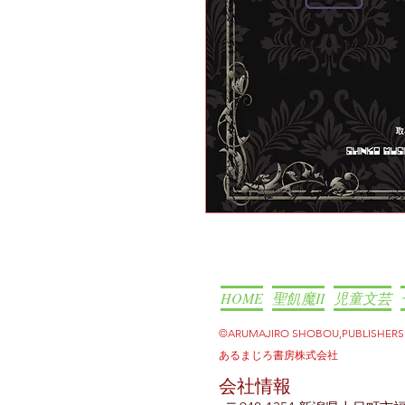
HOME
聖飢魔II
児童文芸
©ARUMAJIRO SHOBOU,PUBLISHER
あるまじろ書房株式会社
会社情報