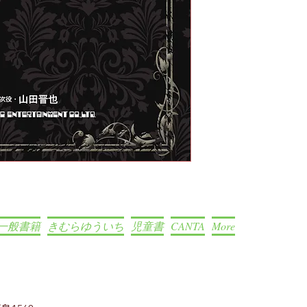
一般書籍
きむらゆういち
児童書
CANTA
More
S