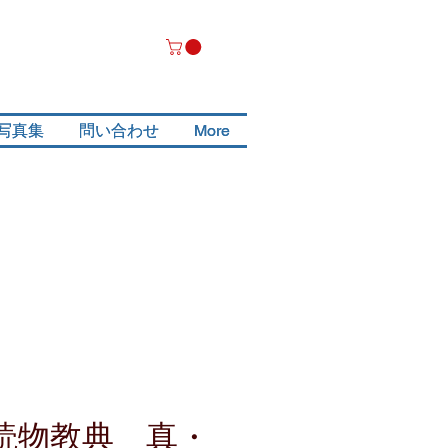
写真集
写真集
問い合わせ
問い合わせ
More
More
 読物教典 真・