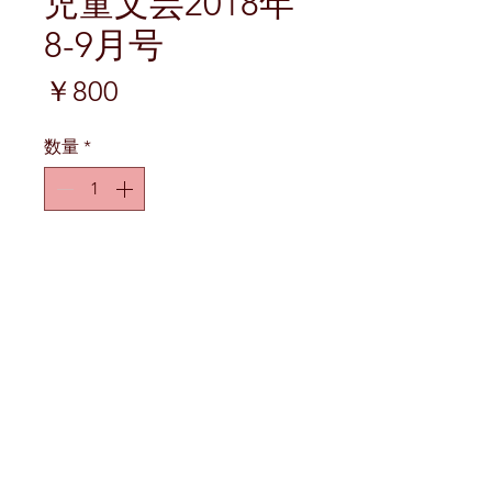
児童文芸2018年
8-9月号
価
￥800
格
数量
*
カートに追加する
©ARUMAJIRO SHOBOU,PUBLISHERS
会社情報
〒942-1354 新潟県十日町市福島1560
電話
025-594-7210
FAX
025-333-0662